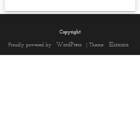
Copyright
WordPress
Elizama
Proudly powered by
|
Theme: